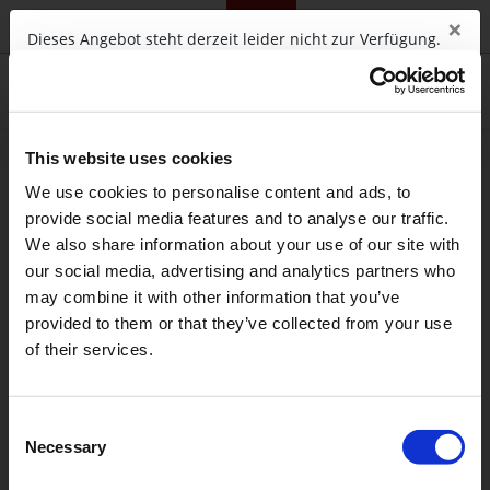
×
telc.net
Campus
Training
Community
Shop
Dieses Angebot steht derzeit leider nicht zur Verfügung.
OK
Diese Webseite verwendet
0
Sitzungscookies, um die Funktionen der
Webseite anbieten zu können. Sie
This website uses cookies
akzeptieren diese, wenn Sie diese
We use cookies to personalise content and ads, to
Webseite nutzen. Sitzungscookies
provide social media features and to analyse our traffic.
erlauben es der Webseite, die Sie
We also share information about your use of our site with
besuchen, Ihre Bewegungen über die
einzelnen Seiten hinweg zu verfolgen, so
our social media, advertising and analytics partners who
dass Sie Informationen, die Sie bereits
may combine it with other information that you’ve
eingetragen haben, nicht noch einmal
provided to them or that they’ve collected from your use
eintragen müssen (Warenkorb,
of their services.
Formulare).
Akzeptieren
Wird
Consent
geladen ...
Necessary
Selection