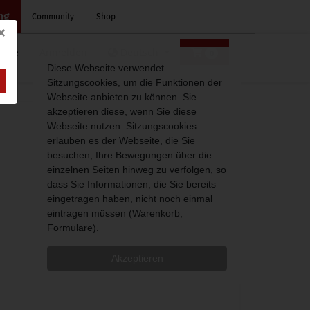
ng
Community
Shop
×
ome
Anmelden
Deutsch
0
Diese Webseite verwendet
Sitzungscookies, um die Funktionen der
Webseite anbieten zu können. Sie
akzeptieren diese, wenn Sie diese
Webseite nutzen. Sitzungscookies
erlauben es der Webseite, die Sie
besuchen, Ihre Bewegungen über die
einzelnen Seiten hinweg zu verfolgen, so
dass Sie Informationen, die Sie bereits
eingetragen haben, nicht noch einmal
eintragen müssen (Warenkorb,
Formulare).
Akzeptieren