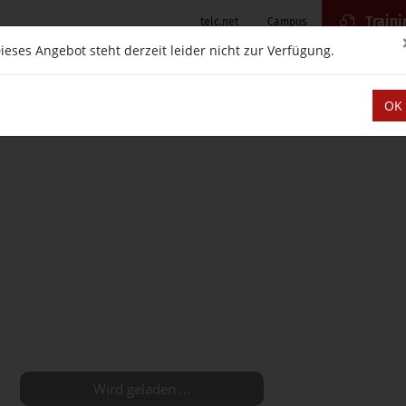
Traini
telc.net
Campus
ieses Angebot steht derzeit leider nicht zur Verfügung.
H
OK
Wird geladen ...