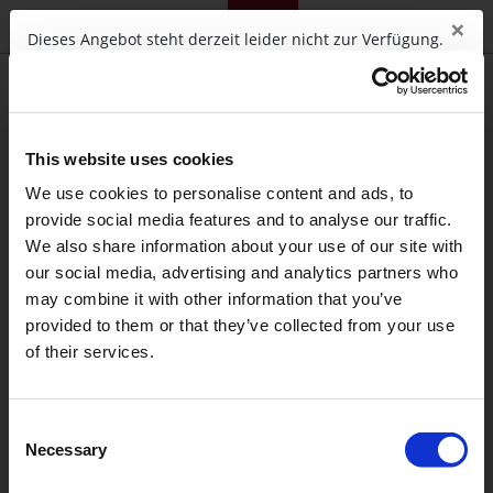
×
telc.net
Campus
Training
Community
Shop
Dieses Angebot steht derzeit leider nicht zur Verfügung.
OK
Diese Webseite verwendet
0
Sitzungscookies, um die Funktionen der
Webseite anbieten zu können. Sie
This website uses cookies
akzeptieren diese, wenn Sie diese
We use cookies to personalise content and ads, to
Webseite nutzen. Sitzungscookies
provide social media features and to analyse our traffic.
erlauben es der Webseite, die Sie
We also share information about your use of our site with
besuchen, Ihre Bewegungen über die
einzelnen Seiten hinweg zu verfolgen, so
our social media, advertising and analytics partners who
dass Sie Informationen, die Sie bereits
may combine it with other information that you’ve
eingetragen haben, nicht noch einmal
provided to them or that they’ve collected from your use
eintragen müssen (Warenkorb,
of their services.
Formulare).
Akzeptieren
Wird
Consent
geladen ...
Necessary
Selection