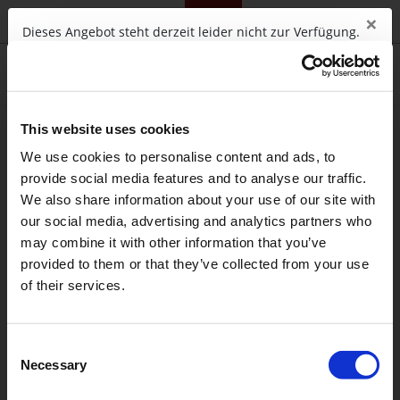
×
telc.net
Campus
Training
Community
Shop
Dieses Angebot steht derzeit leider nicht zur Verfügung.
OK
Diese Webseite verwendet
0
Sitzungscookies, um die Funktionen der
Webseite anbieten zu können. Sie
This website uses cookies
akzeptieren diese, wenn Sie diese
We use cookies to personalise content and ads, to
Webseite nutzen. Sitzungscookies
provide social media features and to analyse our traffic.
erlauben es der Webseite, die Sie
We also share information about your use of our site with
besuchen, Ihre Bewegungen über die
einzelnen Seiten hinweg zu verfolgen, so
our social media, advertising and analytics partners who
dass Sie Informationen, die Sie bereits
may combine it with other information that you’ve
eingetragen haben, nicht noch einmal
provided to them or that they’ve collected from your use
eintragen müssen (Warenkorb,
of their services.
Formulare).
Akzeptieren
Wird
Consent
geladen ...
Necessary
Selection