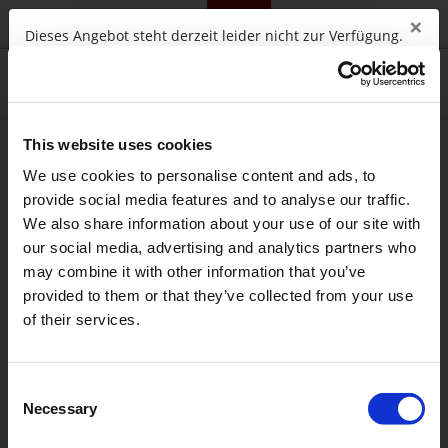
×
telc.net
Campus
Training
Community
Shop
Dieses Angebot steht derzeit leider nicht zur Verfügung.
OK
Diese Webseite verwendet
0
Sitzungscookies, um die Funktionen der
Webseite anbieten zu können. Sie
This website uses cookies
akzeptieren diese, wenn Sie diese
We use cookies to personalise content and ads, to
Webseite nutzen. Sitzungscookies
provide social media features and to analyse our traffic.
erlauben es der Webseite, die Sie
We also share information about your use of our site with
besuchen, Ihre Bewegungen über die
einzelnen Seiten hinweg zu verfolgen, so
our social media, advertising and analytics partners who
dass Sie Informationen, die Sie bereits
may combine it with other information that you’ve
eingetragen haben, nicht noch einmal
provided to them or that they’ve collected from your use
eintragen müssen (Warenkorb,
of their services.
Formulare).
Akzeptieren
Wird
Consent
geladen ...
Necessary
Selection