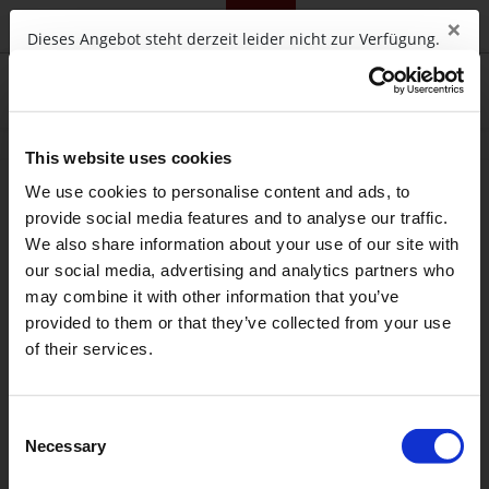
×
telc.net
Campus
Training
Community
Shop
Dieses Angebot steht derzeit leider nicht zur Verfügung.
OK
Diese Webseite verwendet
0
Sitzungscookies, um die Funktionen der
Webseite anbieten zu können. Sie
This website uses cookies
akzeptieren diese, wenn Sie diese
We use cookies to personalise content and ads, to
Webseite nutzen. Sitzungscookies
provide social media features and to analyse our traffic.
erlauben es der Webseite, die Sie
We also share information about your use of our site with
besuchen, Ihre Bewegungen über die
einzelnen Seiten hinweg zu verfolgen, so
our social media, advertising and analytics partners who
dass Sie Informationen, die Sie bereits
may combine it with other information that you’ve
eingetragen haben, nicht noch einmal
provided to them or that they’ve collected from your use
eintragen müssen (Warenkorb,
of their services.
Formulare).
Akzeptieren
Wird
Consent
geladen ...
Necessary
Selection